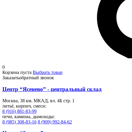
0
Корзина пуста
Выбрать товар
Заказать
обратный звонок
Центр “Ясенево” - центральный склад
Москва, 38 км. МКАД, вл. 4Б стр. 1
литьё, кирпич, смеси:
8 (916) 881-83-99
печи, камины, дымоходы:
8 (985) 308-83-16
8 (909) 992-84-62