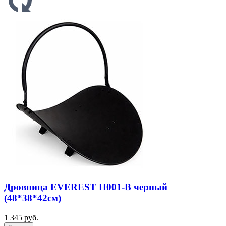
Дровница EVEREST Н001-В черный
(48*38*42см)
1 345 руб.