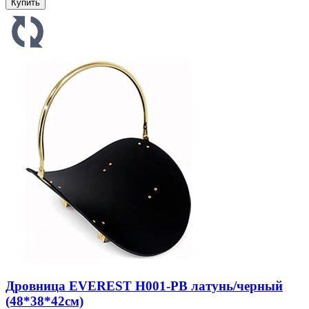
Дровница EVEREST Н001-PВ латунь/черный
(48*38*42см)