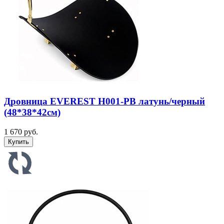
Дровница EVEREST Н001-PВ латунь/черный
(48*38*42см)
1 670 руб.