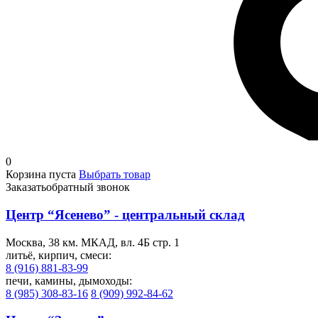
0
Корзина пуста
Выбрать товар
Заказать
обратный звонок
Центр “Ясенево” - центральный склад
Москва, 38 км. МКАД, вл. 4Б стр. 1
литьё, кирпич, смеси:
8 (916) 881-83-99
печи, камины, дымоходы:
8 (985) 308-83-16
8 (909) 992-84-62