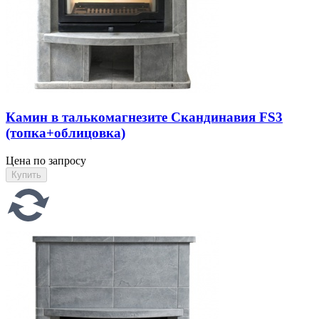
Камин в талькомагнезите Скандинавия FS3
(топка+облицовка)
Цена по запросу