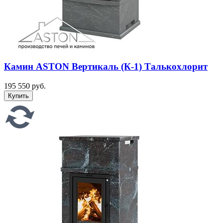
Камин ASTON Вертикаль (К-1) Талькохлорит
195 550 руб.