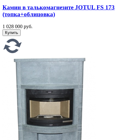
Камин в талькомагнезите JOTUL FS 173
(топка+облицовка)
1 028 000 руб.