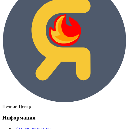
Печной Центр
Информация
- О печном центре