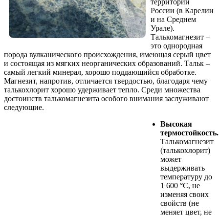
территории
России (в Карелии
и на Среднем
Урале).
Талькомагнезит –
это однородная
порода вулканического происхождения, имеющая серый цвет
и состоящая из мягких неорганических образований. Тальк –
самый легкий минерал, хорошо поддающийся обработке.
Магнезит, напротив, отличается твердостью, благодаря чему
талькохлорит хорошо удерживает тепло. Среди множества
достоинств талькомагнезита особого внимания заслуживают
следующие.
Высокая
термостойкость.
Талькомагнезит
(талькохлорит)
может
выдерживать
температуру до
1 600 °С, не
изменяя своих
свойств (не
меняет цвет, не