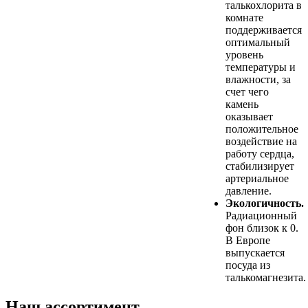
талькохлорита в
комнате
поддерживается
оптимальный
уровень
температуры и
влажности, за
счет чего
камень
оказывает
положительное
воздействие на
работу сердца,
стабилизирует
артериальное
давление.
Экологичность.
Радиационный
фон близок к 0.
В Европе
выпускается
посуда из
талькомагнезита.
Наш ассортимент