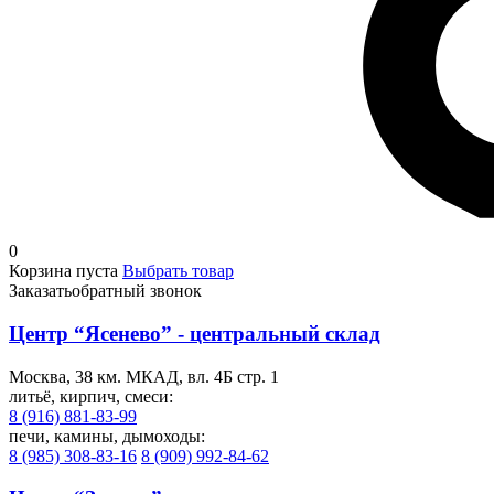
0
Корзина пуста
Выбрать товар
Заказать
обратный звонок
Центр “Ясенево” - центральный склад
Москва, 38 км. МКАД, вл. 4Б стр. 1
литьё, кирпич, смеси:
8 (916) 881-83-99
печи, камины, дымоходы:
8 (985) 308-83-16
8 (909) 992-84-62