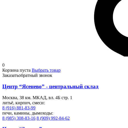
0
Корзина пуста
Выбрать товар
Заказать
обратный звонок
Центр “Ясенево” - центральный склад
Москва, 38 км. МКАД, вл. 4Б стр. 1
литьё, кирпич, смеси:
8 (916) 881-83-99
печи, камины, дымоходы:
8 (985) 308-83-16
8 (909) 992-84-62