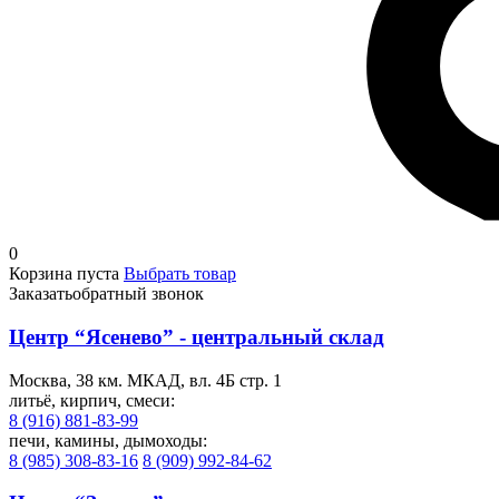
0
Корзина пуста
Выбрать товар
Заказать
обратный звонок
Центр “Ясенево” - центральный склад
Москва, 38 км. МКАД, вл. 4Б стр. 1
литьё, кирпич, смеси:
8 (916) 881-83-99
печи, камины, дымоходы:
8 (985) 308-83-16
8 (909) 992-84-62