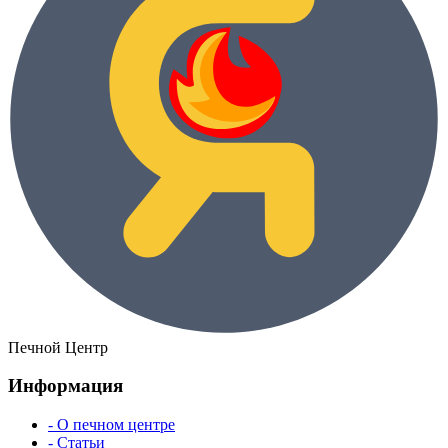
Печной Центр
Информация
- О печном центре
- Статьи