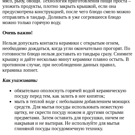
мясо, рыбу, овощи. Технология приготовления пищи проста –
уложить продукты, плотно закрыть крышкой, если она
предусмотрена конструкцией, после чего блюдо смело можно
отправлять в тандыр. Доливать в уже согревшееся блюдо
можно только горячую воду.
Очень важно!
Нельзя допускать контакта керамики с открытым огнем,
необходимо дождаться, когда угли окончательно прогорят. По
готовности блюдо нельзя доставать из тандыра сразу. Снимите
крышку и дайте несколько минут керамике плавно остыть. В
противном случае, при несоблюдении данных правил,
керамика лопнет.
Как ухаживать:
обязательно ополоснуть горячей водой керамическую
посуду перед тем, как залить в нее кипяток;
мыть в теплой воде с небольшим добавлением моющих
средств. Для мытья посуды использовать нежесткую
щетку, не скрести посуду ножом и другими острыми
предметами. Затем оставить для просушки, ничем не
накрывая и не вытирая. Не используйте для мытья
глиняной посуды посудомоечную технику.