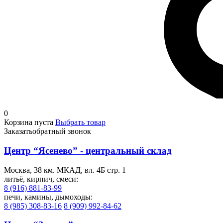
0
Корзина пуста
Выбрать товар
Заказать
обратный звонок
Центр “Ясенево” - центральный склад
Москва, 38 км. МКАД, вл. 4Б стр. 1
литьё, кирпич, смеси:
8 (916) 881-83-99
печи, камины, дымоходы:
8 (985) 308-83-16
8 (909) 992-84-62