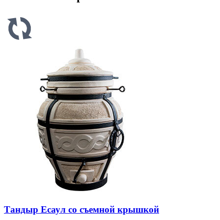
Тандыр Есаул со съемной крышкой