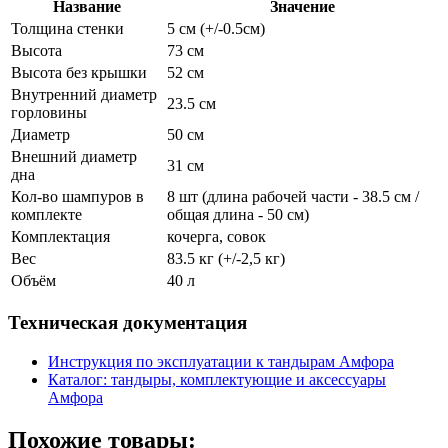
Название
Значение
Толщина стенки
5 см (+/-0.5см)
Высота
73 см
Высота без крышки
52 см
Внутренний диаметр
23.5 см
горловины
Диаметр
50 см
Внешний диаметр
31 см
дна
Кол-во шампуров в
8 шт (длина рабочей части - 38.5 см /
комплекте
общая длина - 50 см)
Комплектация
кочерга, совок
Вес
83.5 кг (+/-2,5 кг)
Объём
40 л
Техническая документация
Инструкция по эксплуатации к тандырам Амфора
Каталог: тандыры, комплектующие и аксессуары
Амфора
Похожие товары: