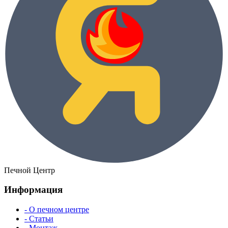
Печной Центр
Информация
- О печном центре
- Статьи
- Монтаж