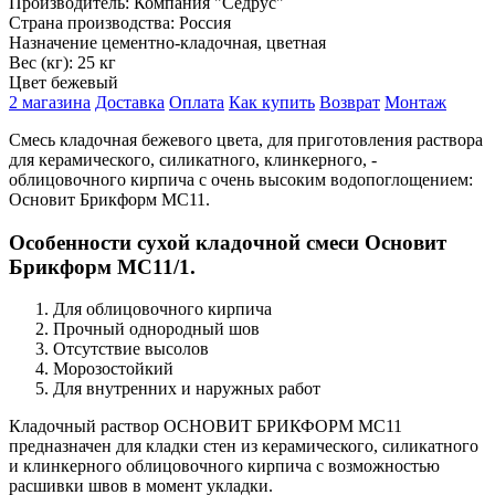
Производитель:
Компания "Седрус"
Страна производства:
Россия
Назначение
цементно-кладочная, цветная
Вес (кг):
25 кг
Цвет
бежевый
2 магазина
Доставка
Оплата
Как купить
Возврат
Монтаж
Смесь кладочная бежевого цвета, для приготовления раствора
для керамического, силикатного, клинкерного, -
облицовочного кирпича с очень высоким водопоглощением:
Основит Брикформ MC11.
Особенности сухой кладочной смеси Основит
Брикформ MC11/1.
Для облицовочного кирпича
Прочный однородный шов
Отсутствие высолов
Морозостойкий
Для внутренних и наружных работ
Кладочный раствор ОСНОВИТ БРИКФОРМ МС11
предназначен для кладки стен из керамического, силикатного
и клинкерного облицовочного кирпича с возможностью
расшивки швов в момент укладки.